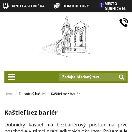
MESTO
KINO LASTOVIČKA
DOM KULTÚRY
DUBNICA N.
VÁHOM
prepnut_navigaciu
Úvod
Dubnický kaštieľ
Kaštieľ bez bariér
Kaštieľ bez bariér
Dubnický kaštieľ má bezbariérový prístup na prvé
poschodie v rámci prehliadkových okruhov. Prízemie je