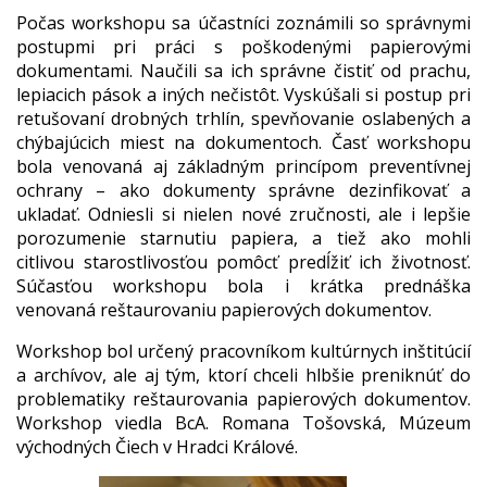
Počas workshopu sa účastníci zoznámili so správnymi
postupmi pri práci s poškodenými papierovými
dokumentami. Naučili sa ich správne čistiť od prachu,
lepiacich pások a iných nečistôt. Vyskúšali si postup pri
retušovaní drobných trhlín, spevňovanie oslabených a
chýbajúcich miest na dokumentoch. Časť workshopu
bola venovaná aj základným princípom preventívnej
ochrany – ako dokumenty správne dezinfikovať a
ukladať. Odniesli si nielen nové zručnosti, ale i lepšie
porozumenie starnutiu papiera, a tiež ako mohli
citlivou starostlivosťou pomôcť predĺžiť ich životnosť.
Súčasťou workshopu bola i krátka prednáška
venovaná reštaurovaniu papierových dokumentov.
Workshop bol určený pracovníkom kultúrnych inštitúcií
a archívov, ale aj tým, ktorí chceli hlbšie preniknúť do
problematiky reštaurovania papierových dokumentov.
Workshop viedla BcA. Romana Tošovská, Múzeum
východných Čiech v Hradci Králové.