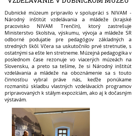
VZDELÁVANIE V DUBNICKOM MÚZEU
Dubnické múzeum pripravilo v spolupráci s NIVAM -
Národný inštitút vzdelávania a mládeže (krajské
pracovisko NIVAM Trenčín), ktorý zastrešuje
Ministerstvo školstva, výskumu, vývoja a mládeže SR
odborné podujatie pre pedagógov základných a
stredných škôl. Včera sa uskutočnilo prvé stretnutie, s
ostatnými sa ešte len stretneme. Múzejná pedagogika v
poslednom čase rezonuje vo viacerých múzeách na
Slovensku, a preto sa tešíme, že si Národný inštitút
vzdelávania a mládeže na oboznámenie sa s touto
činnosťou vybral práve nás, keďže ponúkame
rozmanitú skladbu vlastných vzdelávacích programov
pripravovaných k stálym expozíciám, ako aj k dočasným
výstavám.