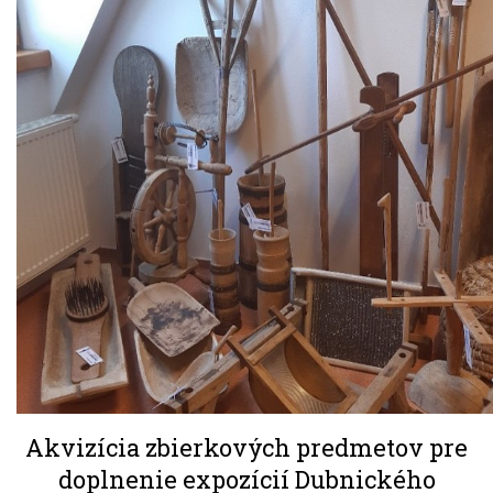
Akvizícia zbierkových predmetov pre
doplnenie expozícií Dubnického