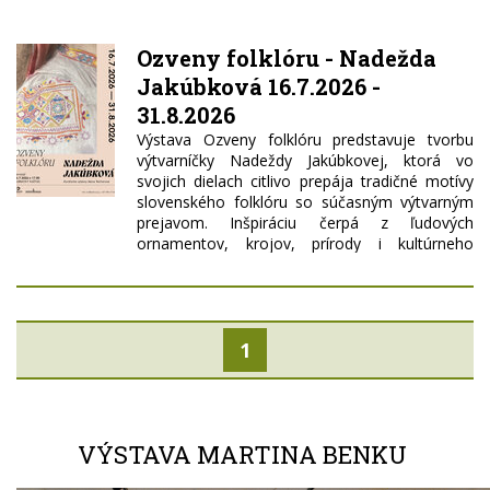
bude prístupná v rámci bežných otváracích
hodín Dubnického múzea od 9. 7. do 2.8.2026.
Ozveny folklóru - Nadežda
Info: mic@dubnica.eu, 0948 117 063 Hlavný
partner a odborný garant: Národné osvetové
Jakúbková 16.7.2026 -
centrum. Organizátor: Trenčianske osvetové
31.8.2026
stredisko v Trenčíne v zriaďovateľskej
Výstava Ozveny folklóru predstavuje tvorbu
pôsobnosti Trenčianskeho samosprávneho
výtvarníčky Nadeždy Jakúbkovej, ktorá vo
kraja. Spoluorganizátori: Dubnické múzeum
svojich dielach citlivo prepája tradičné motívy
Dubnica nad Váhom a Mesto Dubnica nad
slovenského folklóru so súčasným výtvarným
Váhom. Tešíme sa na Vašu návštevu.
prejavom. Inšpiráciu čerpá z ľudových
ornamentov, krojov, prírody i kultúrneho
dedičstva našich predkov a pretvára ich do
originálnych obrazov plných farieb, symboliky a
emócií. Vernisáž 16.7.2026 o 17:00 Výstava
potrvá do 31.8.2026 Srdečne vás pozývame.
1
VÝSTAVA MARTINA BENKU