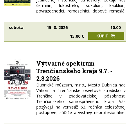
šermiari, lukostrelci, sokoliari, kaukliari,
povrazochodci, remeselníci, dobové remeslá,
hry pre deti, dobývanie Slamburgu aj veľkolepý
rytiersky turnaj na koňoch. Začíname o 10.00
hod. slávnostným sprievodom mestom. Počas
sobota
15. 8. 2026
10:00
celého dňa ožijú Park Jána Baltazára Magina aj
KÚPIŤ
15,00 €
nádvorie Dubnického kaštieľa bohatým
programom pre malých i veľkých. Večer od
18.00 hod. podujatie vyvrcholí galaprogramom
a veľkolepou rytiersko-kaskadérskou ohňovou
šou Excalibur. A teraz dobrá správa pre
Výtvarné spektrum
všetkých, ktorí plánujú prísť na Ilešháziovské
Trenčianskeho kraja 9.7. -
panské hody! Vzhľadom na rastúce náklady
sme tento rok museli pristúpiť k úprave ceny
2.8.2026
vstupného. Rozhodli sme sa ale, že do 2.
Dubnické múzeum, m.r.o., Mesto Dubnica nad
augusta zostáva cena vstupného rovnaká ako
Váhom a Trenčianske osvetové stredisko v
minulý rok. Od 3. augusta...
Trenčíne v zriaďovateľskej pôsobnosti
Trenčianskeho samosprávneho kraja Vás
pozývajú na vernisáž 63. ročníka celoštátnej
postupovej súťaže a výstavy neprofesionálnej
výtvarnej tvorby Výtvarné spektrum
Trenčianskeho kraja 2026 dňa 9. júla 2026 o
17.00 hod. do Dubnického kaštieľa. Výstava