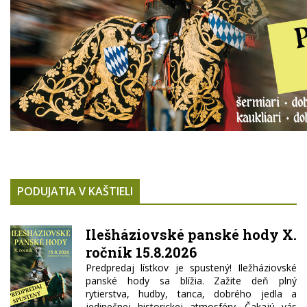
PODUJATIA V KAŠTIELI
Ilešháziovské panské hody X.
ročník 15.8.2026
Predpredaj lístkov je spustený! Iležháziovské
panské hody sa blížia. Zažite deň plný
rytierstva, hudby, tanca, dobrého jedla a
jedinečnej historickej atmosféry. Čakajú vás