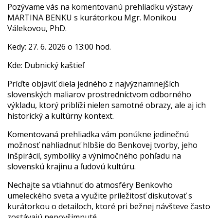
Pozývame vás na komentovanú prehliadku výstavy
MARTINA BENKU s kurátorkou Mgr. Monikou
Válekovou, PhD.
Kedy: 27. 6. 2026 o 13:00 hod.
Kde: Dubnický kaštieľ
Príďte objaviť diela jedného z najvýznamnejších
slovenských maliarov prostredníctvom odborného
výkladu, ktorý priblíži nielen samotné obrazy, ale aj ich
historický a kultúrny kontext.
Komentovaná prehliadka vám ponúkne jedinečnú
možnosť nahliadnuť hlbšie do Benkovej tvorby, jeho
inšpirácií, symboliky a výnimočného pohľadu na
slovenskú krajinu a ľudovú kultúru.
Nechajte sa vtiahnuť do atmosféry Benkovho
umeleckého sveta a využite príležitosť diskutovať s
kurátorkou o detailoch, ktoré pri bežnej návšteve často
zostávajú nepovšimnuté.